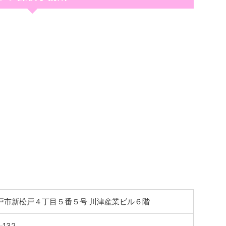
戸市新松戸４丁目５番５号 川津産業ビル６階
‐132